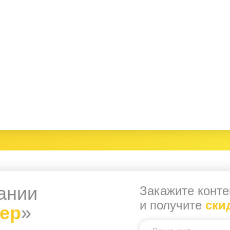
ании
Закажите конте
и получите
ски
нер
»