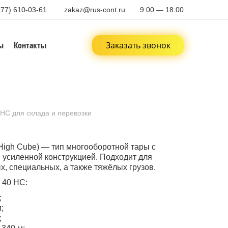
977) 610-03-61
zakaz@rus-cont.ru
9:00 — 18:00
ы
Контакты
Заказать звонок
HC для склада и перевозки
High Cube) — тип многооборотной тары с
усиленной конструкцией. Подходит для
х, специальных, а также тяжёлых грузов.
 40 HC:
;
;
;