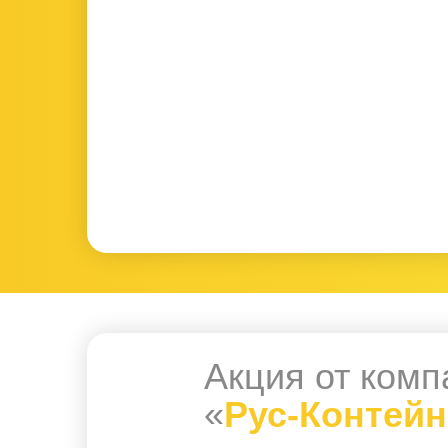
Акция от комп
«
Рус-Контей