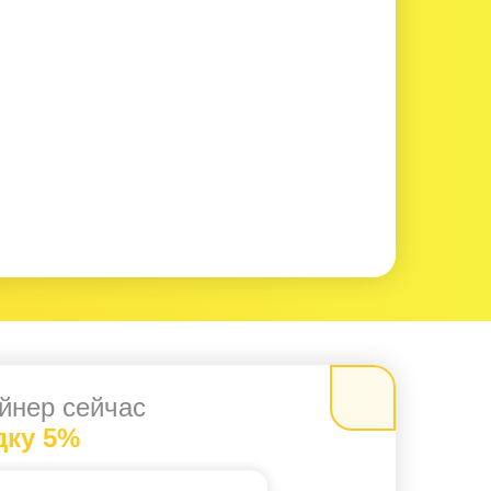
йнер сейчас
дку 5%