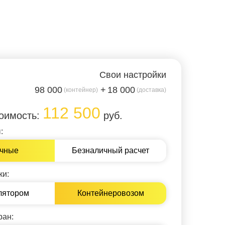
Свои настройки
98 000
18 000
112 500
тоимость:
руб.
:
чные
Безналичный расчет
ки:
лятором
Контейнеровозом
ран: